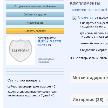
Комплименты
Отправить приватное сообщение
1 комплиментов в гостевой 
Добавить в друзья
Ачоэто
28.11.2009
Игнорировать
я не против общест
находится не могу, 
...
Сделать подарок
тут новый пароль ещ
ни одного стиха в ш
популярность:
81697 место
чмоки обнимашки , к
рейтинг
80
?
я в "долине смерти"
Вы не авторизованы! Чтоб
Как получить
уровень?
Метки лидеров
Статистика портрета:
сейчас просматривают портрет - 0
зарегистрированные пользователи
посетившие портрет за 7 дней - 0
Интервью (38)