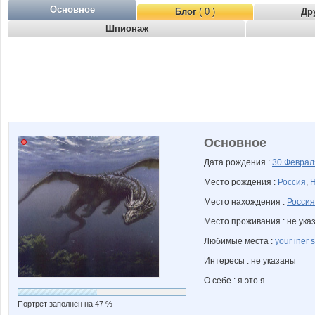
Основное
Блог
( 0 )
Др
Шпионаж
Основное
Дата рождения :
30 Февра
Место рождения :
Россия
,
Н
Место нахождения :
Россия
Место проживания : не ука
Любимые места :
your iner
Интересы : не указаны
О себе : я это я
Портрет заполнен на 47 %